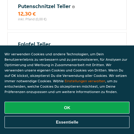
Putenschnitzel Teller
12,30 €
inkl. Pfand (0,00 €)
Falafel Teller
Falafel mit Pommes und Zaziki
Wir verwenden Cookies und andere Technologien, um Dein
7,50 €
Benutzererlebnis zu verbessern und zu personalisieren, für Analysen zur
inkl. Pfand (0,00 €)
Optimierung und Werbung in Zusammenarbeit mit Dritten. Wir
verwenden unsere eigenen Cookies und Cookies von Dritten. Wenn Du
auf OK klickst, akzeptierst Du die Verwendung aller Cookies. Wir setzen
immer notwendige Cookies. Wähle
Einstellungen verwalten
, um zu
entscheiden, welche Cookies Du akzeptieren möchtest, um Deine
Gyros Döner Teller
Präferenzen anzupassen und um weitere Informationen zu finden.
mit Tzatziki und Salat
10,70 €
OK
inkl. Pfand (0,00 €)
Online Essen Bestellen
Essentielle