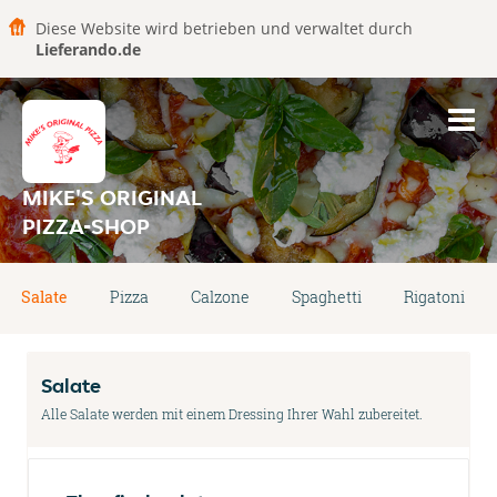
Diese Website wird betrieben und verwaltet durch
Lieferando.de
MIKE'S ORIGINAL
PIZZA-SHOP
Salate
Pizza
Calzone
Spaghetti
Rigatoni
Salate
Alle Salate werden mit einem Dressing Ihrer Wahl zubereitet.